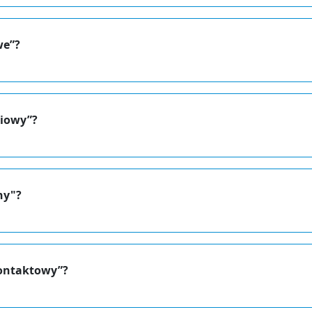
we”?
niowy”?
ny"?
kontaktowy”?