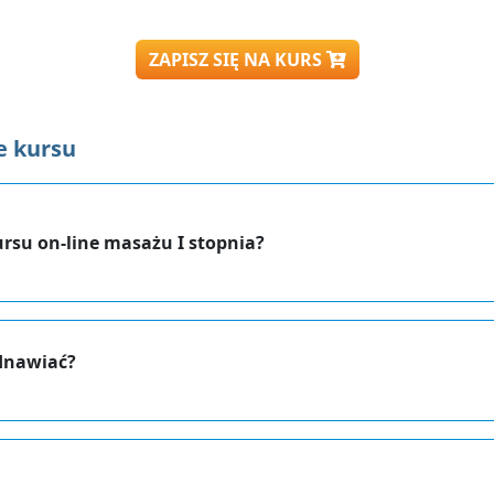
ZAPISZ SIĘ NA KURS
e kursu
ursu on-line masażu I stopnia?
dnawiać?