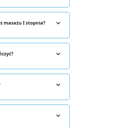
rs masażu I stopnia?
ńczyć?
?