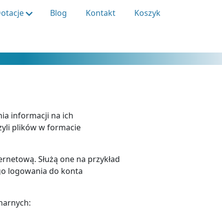
otacje
Blog
Kontakt
Koszyk
a informacji na ich
zyli plików w formacie
ternetową. Służą one na przykład
go logowania do konta
narnych: