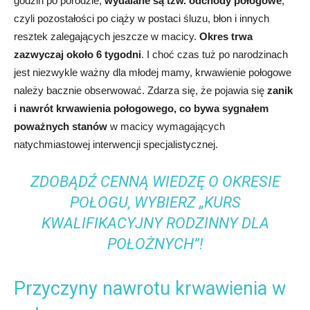
godzin po porodzie,
wydalane są tzw. odchody połogowe
,
czyli pozostałości po ciąży w postaci śluzu, błon i innych
resztek zalegających jeszcze w macicy.
Okres trwa
zazwyczaj około 6 tygodni
. I choć czas tuż po narodzinach
jest niezwykle ważny dla młodej mamy, krwawienie połogowe
należy bacznie obserwować. Zdarza się, że pojawia się
zanik
i nawrót krwawienia połogowego, co bywa sygnałem
poważnych stanów
w macicy wymagających
natychmiastowej interwencji specjalistycznej.
ZDOBĄDŹ CENNĄ WIEDZĘ O OKRESIE
POŁOGU, WYBIERZ „KURS
KWALIFIKACYJNY RODZINNY DLA
POŁOŻNYCH”!
Przyczyny nawrotu krwawienia w