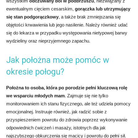
wszystkim
odczuwany ból w podbrzuszu
, niezwiązany z
ewentualnym cięciem cesarskim,
gorączka lub utrzymujący
się stan podgorączkowy
, a także brak zmniejszania się
objętości krwawienia lub jego nasilenie. Należy również udać
się do lekarza w przypadku występowania nietypowej barwy
wydzieliny oraz nieprzyjemnego zapachu.
Jak położna może pomóc w
okresie połogu?
Położna to osoba, która po porodzie pełni kluczową rolę
we wsparciu młodych mam
. Zajmuje się nie tylko
monitorowaniem ich stanu fizycznego, ale też udziela pomocy
emocjonalnej. Instruuje również, jak radzić sobie z
przyspieszeniem powrotu do zdrowia poprzez wykonywanie
odpowiednich ćwiczeń i masaży, istotnych dla jak
najszybszego obkurczenia się macicy i powrotu do pełni sił.