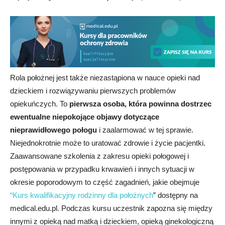
Rola położnej jest także niezastąpiona w nauce opieki nad
dzieckiem i rozwiązywaniu pierwszych problemów
opiekuńczych. To
pierwsza osoba, która powinna dostrzec
ewentualne niepokojące objawy dotyczące
nieprawidłowego połogu
i zaalarmować w tej sprawie.
Niejednokrotnie może to uratować zdrowie i życie pacjentki.
Zaawansowane szkolenia z zakresu opieki połogowej i
postępowania w przypadku krwawień i innych sytuacji w
okresie poporodowym to część zagadnień, jakie obejmuje
“Kurs kwalifikacyjny rodzinny dla położnych
” dostępny na
medical.edu.pl. Podczas kursu uczestnik zapozna się między
innymi z opieką nad matką i dzieckiem, opieką ginekologiczną