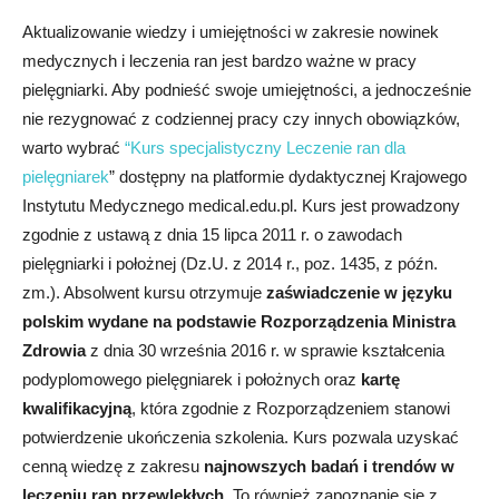
Aktualizowanie wiedzy i umiejętności w zakresie nowinek
medycznych i leczenia ran jest bardzo ważne w pracy
pielęgniarki. Aby podnieść swoje umiejętności, a jednocześnie
nie rezygnować z codziennej pracy czy innych obowiązków,
warto wybrać
“Kurs specjalistyczny Leczenie ran dla
pielęgniarek
” dostępny na platformie dydaktycznej Krajowego
Instytutu Medycznego medical.edu.pl. Kurs jest prowadzony
zgodnie z
ustawą z dnia 15 lipca 2011 r. o zawodach
pielęgniarki i położnej (Dz.U. z 2014 r., poz. 1435, z późn.
zm.). Absolwent kursu otrzymuje
zaświadczenie w języku
polskim wydane na podstawie Rozporządzenia Ministra
Zdrowia
z dnia 30 września 2016 r. w sprawie kształcenia
podyplomowego pielęgniarek i położnych oraz
kartę
kwalifikacyjną
, która zgodnie z Rozporządzeniem stanowi
potwierdzenie ukończenia szkolenia. Kurs pozwala uzyskać
cenną wiedzę z zakresu
najnowszych badań i trendów w
leczeniu ran przewlekłych
. To również zapoznanie się z