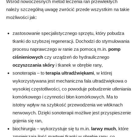
Wśród nowoczesnych metod leczenia ran przewlekłych
należy szczególną uwagę zwrócić przede wszystkim na takie
możliwości jak:
zastosowanie specjalistycznego sprzętu, który pobudza
tkanki do szybszej regeneracji. Dochodzi do stymulowania
procesu naprawczego w ranie za pomocą m.in.
pomp
ciśnieniowych
czy urządzeń do hydraulicznego
oczyszczania skóry
i tkanek w obrębie rany,
sonoterapia – to
terapia ultradźwiękami
, w której
wykorzystywana jest mechaniczna fala ultradźwiękowa o
wysokiej częstotliwości, co powoduje pobudzenie utleniania
komórkowego i czynności błon komórkowych. Ma to
istotny wpływ na szybkość przewodzenia we włóknach
nerwowych. Dzięki sonoterapii możliwe jest przyspieszenie
gojenia się ran,
biochirurgia – wykorzystuje się tu m.in.
larwy much
, które
zmniejszają ilość martwej tkanki w obrębie rany, co