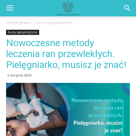
Strona główna
Kursy specjalistyczne
Kursy specjalistyczne
Nowoczesne metody
leczenia ran przewlekłych.
Pielęgniarko, musisz je znać!
5 sierpnia 2024