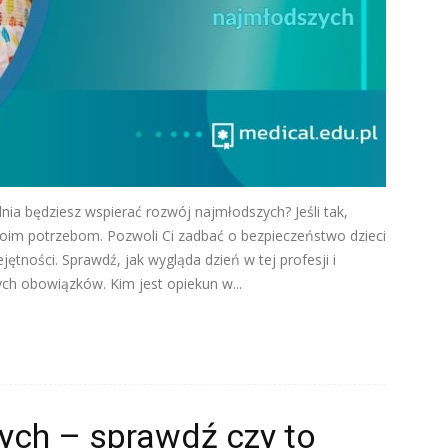
a będziesz wspierać rozwój najmłodszych? Jeśli tak,
im potrzebom. Pozwoli Ci zadbać o bezpieczeństwo dzieci
tności. Sprawdź, jak wygląda dzień w tej profesji i
ych obowiązków. Kim jest opiekun w...
ych – sprawdź czy to