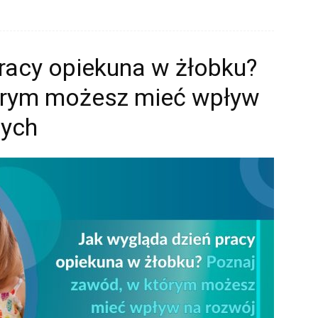
racy opiekuna w żłobku?
órym możesz mieć wpływ
zych