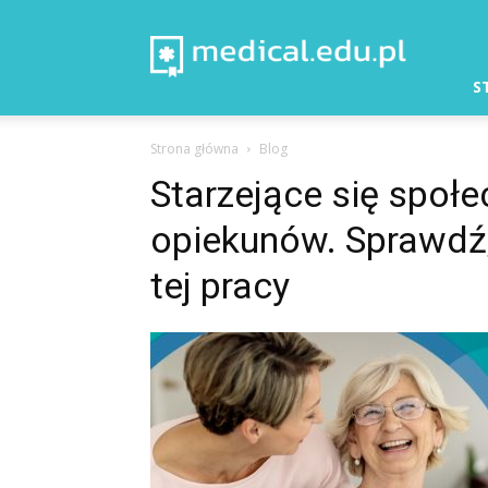
Medical
–
Aktualności
S
Strona główna
Blog
Starzejące się społ
opiekunów. Sprawdź,
tej pracy