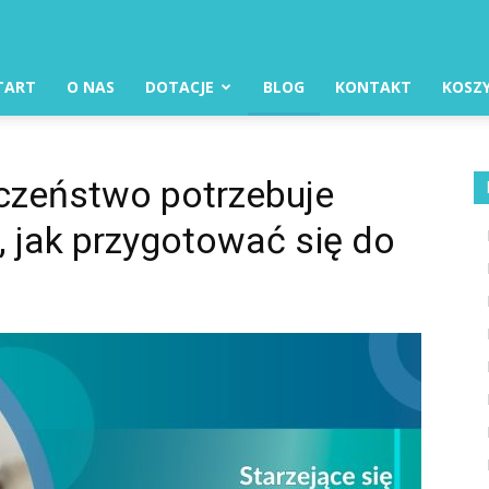
TART
O NAS
DOTACJE
BLOG
KONTAKT
KOSZ
eczeństwo potrzebuje
 jak przygotować się do