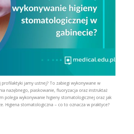
j profilaktyki jamy ustnej? To zabiegi wykonywane w
ia nazębnego, piaskowanie, fluoryzacja oraz instruktaż
ym polega wykonywanie higieny stomatologicznej oraz jak
e. Higiena stomatologiczna – co to oznacza w praktyce?