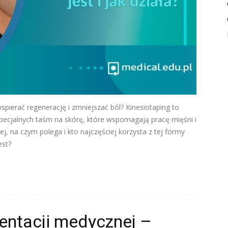
pierać regenerację i zmniejszać ból? Kinesiotaping to
specjalnych taśm na skórę, które wspomagają pracę mięśni i
j, na czym polega i kto najczęściej korzysta z tej formy
est?
ntacji medycznej –