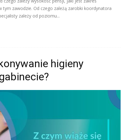
d czego zależy wysokość pensji, jaki jest zakres
w tym zawodzie. Od czego zależą zarobki koordynatora
jalisty zależy od poziomu...
konywanie higieny
gabinecie?