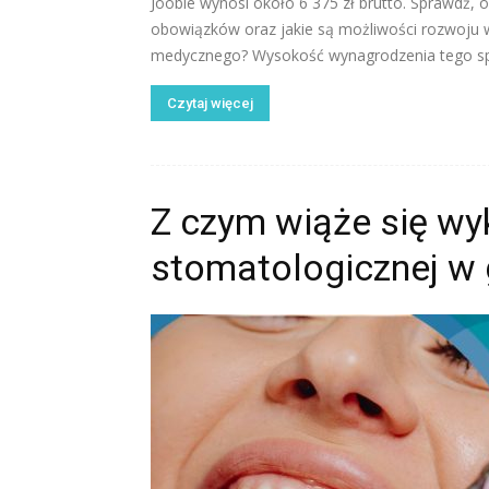
Jooble wynosi około 6 375 zł brutto. Sprawdź, o
obowiązków oraz jakie są możliwości rozwoju 
medycznego? Wysokość wynagrodzenia tego spec
Czytaj więcej
Z czym wiąże się wy
stomatologicznej w 