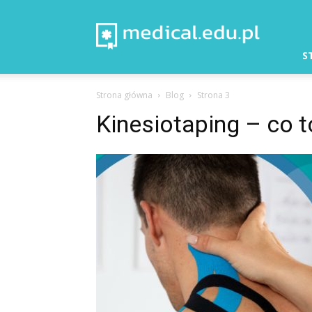
Medical
–
Aktualności
S
Strona główna
Blog
Strona 3
Kinesiotaping – co to