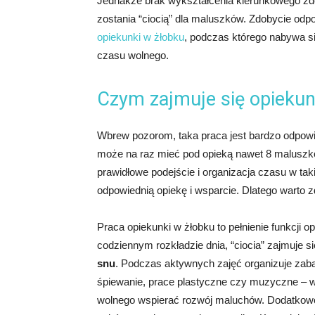
Jednakże brak wykształcenia kierunkowego zd
zostania “ciocią” dla maluszków. Zdobycie odpo
opiekunki w żłobku
, podczas którego nabywa się 
czasu wolnego.
Czym zajmuje się opiekun
Wbrew pozorom, taka praca jest bardzo odpowi
może na raz mieć pod opieką nawet 8 maluszków
prawidłowe podejście i organizacja czasu w ta
odpowiednią opiekę i wsparcie. Dlatego warto
Praca opiekunki w żłobku to pełnienie funkcji
codziennym rozkładzie dnia, “ciocia” zajmuje s
snu
. Podczas aktywnych zajęć organizuje zaba
śpiewanie, prace plastyczne czy muzyczne – w
wolnego wspierać rozwój maluchów. Dodatkowo