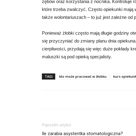
zębów oraz korzystania z nocnika. Kontroluje r
które trzeba zwalczyć. Często opiekunki mają 
także wolontariuszach – to już jest zależne od p
Ponieważ żłobki często mają długie godziny ot
się przyczyniać do zmiany planu dnia opiekuna,
cierpliwości, przydają się więc duże pokłady kr
maluszki są pod opieką specjalisty.
TAGI
kto może pracować w żłobku
kurs opiekunk
Poprzedni artykuł
Ile zarabia asystentka stomatologiczna?