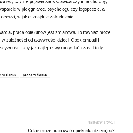
ównież, czy nie pojawia się wszawica czy inne choroby,
wsparcie w pielęgniarce, psychologu czy logopedzie, a
lacówki, w jakiej znajduje zatrudnienie.
warcia, praca opiekunów jest zmianowa. To również może
 w zależności od aktywności dzieci. Obok empatii i
eatywności, aby jak najlepiej wykorzystać czas, kiedy
i w żłobku
praca w żłobku
Następny artykuł
Gdzie może pracować opiekunka dziecięca?