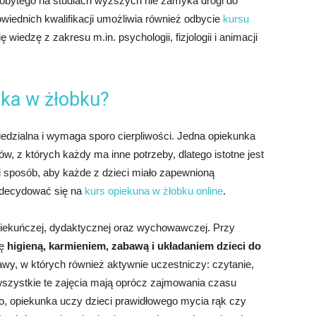
obytego na studiach wyższych nie zamyka drogi do
wiednich kwalifikacji umożliwia również odbycie
kursu
wiedzę z zakresu m.in. psychologii, fizjologii i animacji
ka w żłobku?
edzialna i wymaga sporo cierpliwości. Jedna opiekunka
, z których każdy ma inne potrzeby, dlatego istotne jest
ki sposób, aby każde z dzieci miało zapewnioną
 zdecydować się na
kurs opiekuna w żłobku online
.
 opiekuńczej, dydaktycznej oraz wychowawczej. Przy
ię
higieną, karmieniem, zabawą i układaniem dzieci do
wy, w których również aktywnie uczestniczy: czytanie,
szystkie te zajęcia mają oprócz zajmowania czasu
, opiekunka uczy dzieci prawidłowego mycia rąk czy