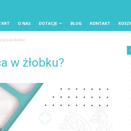
TART
O NAS
DOTACJE
BLOG
KONTAKT
KOSZ
praca w żłobku?
ca w żłobku?