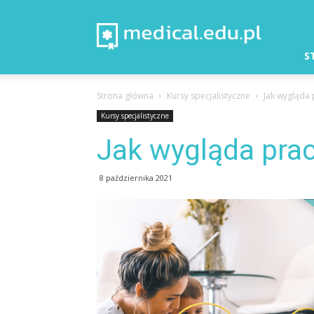
Medical
–
Aktualności
S
Strona główna
Kursy specjalistyczne
Jak wygląda 
Kursy specjalistyczne
Jak wygląda pra
8 października 2021