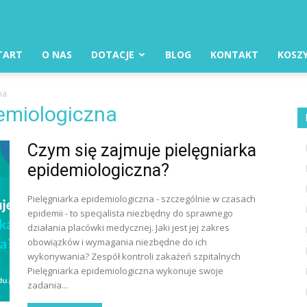
TART
O NAS
DOTACJE
BLOG
KONTAKT
KOSZ
na
demiologiczna
Czym się zajmuje pielęgniarka
epidemiologiczna?
Pielęgniarka epidemiologiczna - szczególnie w czasach
epidemii - to specjalista niezbędny do sprawnego
działania placówki medycznej. Jaki jest jej zakres
obowiązków i wymagania niezbędne do ich
wykonywania? Zespół kontroli zakażeń szpitalnych
Pielęgniarka epidemiologiczna wykonuje swoje
zadania...