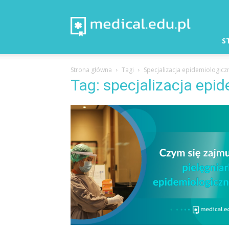
Medical
–
Aktualności
S
Strona główna
Tagi
Specjalizacja epidemiologicz
Tag: specjalizacja epi