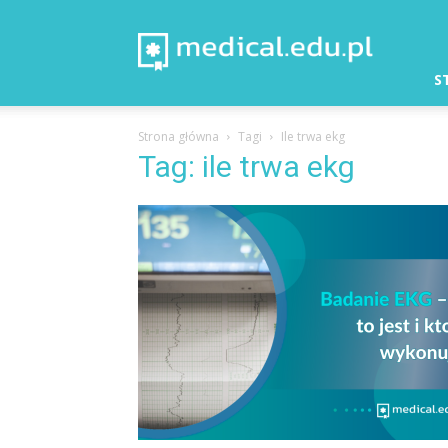
Medical
–
Aktualności
S
Strona główna
Tagi
Ile trwa ekg
Tag: ile trwa ekg