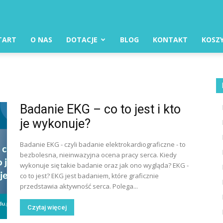
TART
O NAS
DOTACJE
BLOG
KONTAKT
KOSZ
Badanie EKG – co to jest i kto
je wykonuje?
Badanie EKG - czyli badanie elektrokardiograficzne - to
bezbolesna, nieinwazyjna ocena pracy serca. Kiedy
wykonuje się takie badanie oraz jak ono wygląda? EKG -
co to jest? EKG jest badaniem, które graficznie
przedstawia aktywność serca. Polega...
Czytaj więcej