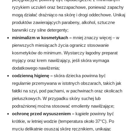
ryzykiem uczuleń oraz bezzapachowe, ponieważ zapachy
mogą działać drażniąco na skórę i drogi oddechowe. Unikaj
produktów zawierających parabeny, alkohol, sztuczne
barwniki czy silne detergenty;
minimalizm w kosmetykach –
mniej znaczy więcej – w
pierwszych miesiącach życia ogranicz stosowanie
kosmetyków do minimum. Wystarczy łagodny preparat
myjący oraz krem nawilżający, jeśli skóra wymaga
dodatkowego nawilżenia;
codzienną higienę –
skóra dziecka powinna być
regularnie przemywana w istotnych obszarach, takich jak
fałdki na szyi, pod pachami, w pachwinach oraz okolicach
pieluszkowych. W przypadku skóry suchej lub
podrażnionej można stosować emolienty nawilżające;
ochronę przed wysuszeniem –
kąpiele powinny być
krótkie, w letniej wodzie (temperatura około 37°C). Po
myciu delikatnie osuszaj skórę ręcznikiem, unikając