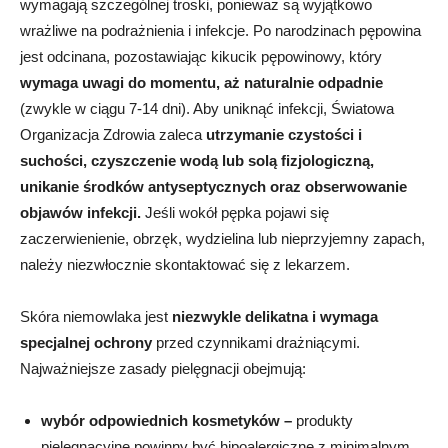
wymagają szczególnej troski, ponieważ są wyjątkowo
wrażliwe na podrażnienia i infekcje.
Po narodzinach pępowina
jest odcinana, pozostawiając kikucik pępowinowy, który
wymaga uwagi do momentu, aż naturalnie odpadnie
(zwykle w ciągu 7-14 dni). Aby uniknąć infekcji, Światowa
Organizacja Zdrowia zaleca
utrzymanie czystości i
suchości, czyszczenie wodą lub solą fizjologiczną,
unikanie środków antyseptycznych oraz obserwowanie
objawów infekcji.
Jeśli wokół pępka pojawi się
zaczerwienienie, obrzęk, wydzielina lub nieprzyjemny zapach,
należy niezwłocznie skontaktować się z lekarzem.
Skóra niemowlaka jest
niezwykle delikatna i wymaga
specjalnej ochrony
przed czynnikami drażniącymi.
Najważniejsze zasady pielęgnacji obejmują:
wybór odpowiednich kosmetyków –
produkty
pielęgnacyjne powinny być hipoalergiczne z minimalnym