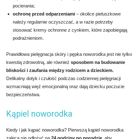
pocierania;
ochronę przed odparzeniami
– okolice pieluszkowe
należy regularnie oczyszczać, a w razie potrzeby
stosować kremy ochronne z cynkiem, które zapobiegają
podrażnieniom.
Prawidłowa pielęgnacja skóry i pępka noworodka jest nie tylko
kwestią zdrowotną, ale również
sposobem na budowanie
bliskości i zaufania między rodzicem a dzieckiem.
Delikatny dotyk i czułość podczas codziennej pielęgnacji
wzmacniają więź emocjonalną oraz dają dziecku poczucie
bezpieczeństwa.
Kąpiel noworodka
Kiedy i jak kąpać noworodka? Pierwszą kąpiel noworodka
zaleca się odłożyć na
24 godziny po porodzie,
aby