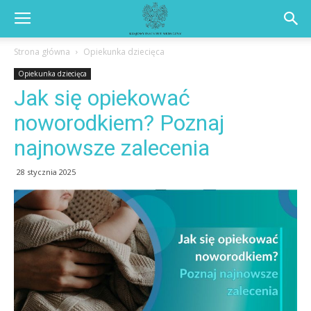
Strona główna
Opiekunka dziecięca
Opiekunka dziecięca
Jak się opiekować
noworodkiem? Poznaj
najnowsze zalecenia
28 stycznia 2025