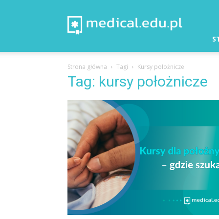
Medical
–
Aktualności
S
Strona główna
Tagi
Kursy położnicze
Tag: kursy położnicze