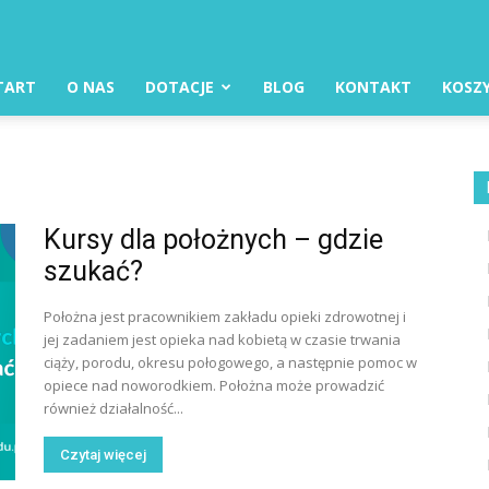
TART
O NAS
DOTACJE
BLOG
KONTAKT
KOSZ
Kursy dla położnych – gdzie
szukać?
Położna jest pracownikiem zakładu opieki zdrowotnej i
jej zadaniem jest opieka nad kobietą w czasie trwania
ciąży, porodu, okresu połogowego, a następnie pomoc w
opiece nad noworodkiem. Położna może prowadzić
również działalność...
Czytaj więcej