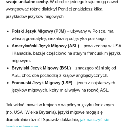
swoje unikalne cechy.
W obrębie jednego kraju mogą nawet
występować różne dialekty! Poniżej znajdziesz kilka
przykładów języków migowych:
Polski Język Migowy (PJM)
– używany w Polsce, ma
własną gramatykę, niezależną od języka polskiego.
Amerykański Język Migowy (ASL)
– powszechny w USA
i Kanadzie, bazuje częściowo na starym francuskim języku
migowym.
Brytyjski Język Migowy (BSL)
– znacząco różni się od
ASL, choć oba pochodzą z krajów anglojęzycznych.
Francuski Język Migowy (LSF)
– jeden z najstarszych
języków migowych, który miał wpływ na rozwój ASL.
Jak widać, nawet w krajach o wspólnym języku fonicznym
(np. USA i Wielka Brytania), języki migowe mogą się
diametralnie różnić! Sprawdź dokładnie,
jak nauczyć się
języka migowego.